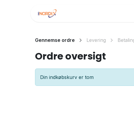
Skip to Content
Startside
Services
Gennemse ordre
Levering
Betalin
Ordre oversigt
Din indkøbskurv er tom