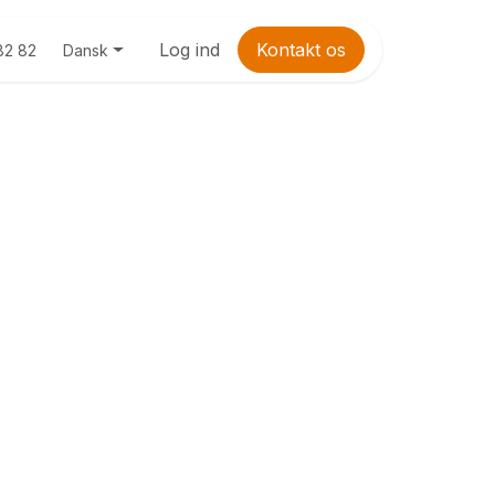
Log ind
Kontakt os
Dansk
82 82